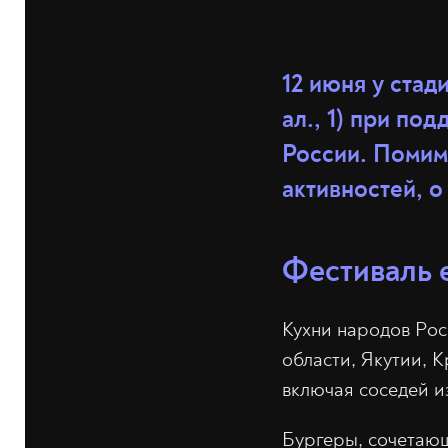
12 июня у ста
ал., 1) при по
России. Помим
активностей, 
Фестиваль 
Кухни народов Ро
области, Якутии, К
включая соседей и
Бургеры, сочетающ