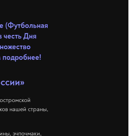
ге (Футбольная
в честь Дня
множество
м подробнее!
оссии»
Костромской
лков нашей страны,
ины, эчпочмаки,