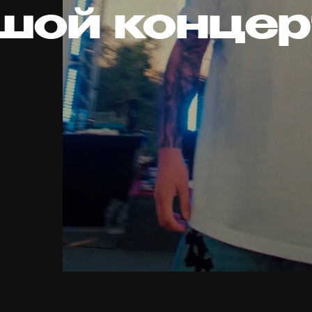
шой концер
д