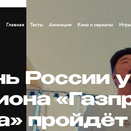
Главная
Тесты
Анимация
Кино и сериалы
Игр
нь России 
иона «Газп
а» пройдёт