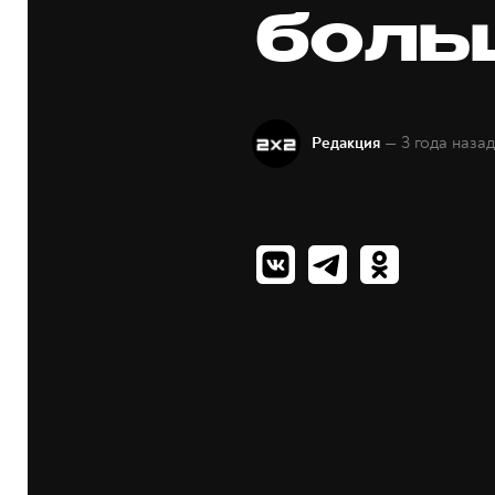
боль
— 3 года наза
Редакция