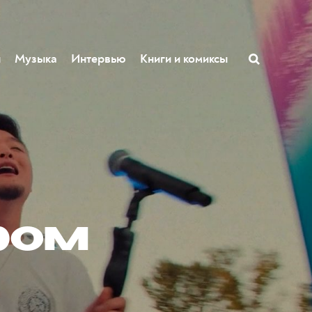
ы
Музыка
Интервью
Книги и комиксы
у
ром