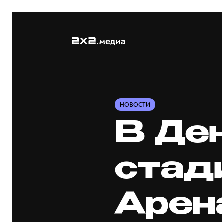
НОВОСТИ
В Де
стад
Арен