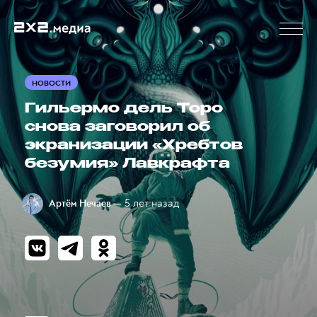
НОВОСТИ
Гильермо дель Торо
снова заговорил об
экранизации «Хребтов
безумия» Лавкрафта
— 5 лет назад
Артём Нечаев