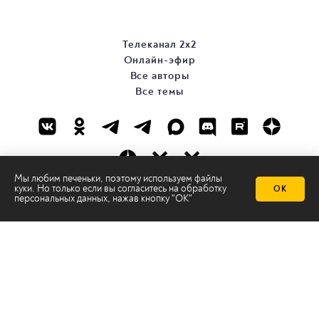
Телеканал 2х2
Онлайн-эфир
Все авторы
Все темы
Мы любим печеньки, поэтому используем файлы
куки. Но только если вы согласитесь на
обработку
ОК
персональных данных
, нажав кнопку "ОК"
© ООО «ТРК «2Х2», 2026
Правовая информация
Политика конфиденциальности
Сайт содержит рекомендательные технологии
Сделано на
Ghost
batman@2x2tv.ru
18+