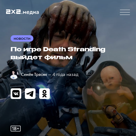
НОВОСТИ
По игре Death Stranding
выйдет фильм
— 4 года назад
Семён Трясин