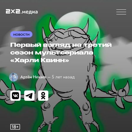
НОВОСТИ
Первый взгляд на третий
сезон мультсериала
«Харли Квинн»
— 5 лет назад
Артём Нечаев