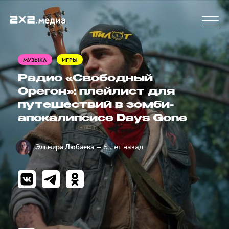
МУЗЫКА
ИГРЫ
Радио «Свободный
Орегон»: плейлист для
путешествий в зомби-
апокалипсисе Days Gone
— 5 лет назад
Эльмира Любаева