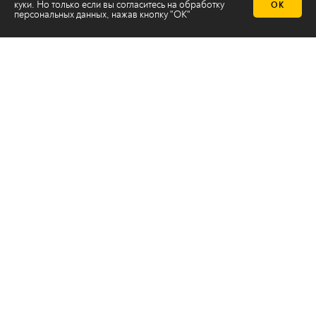
куки. Но только если вы согласитесь на
обработку
ОК
персональных данных
, нажав кнопку "ОК"
Телеканал 2х2
Онлайн-эфир
Все авторы
Все темы