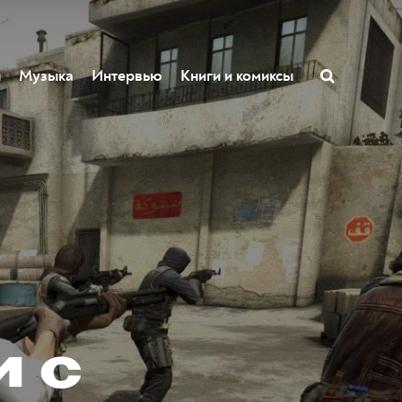
ы
Музыка
Интервью
Книги и комиксы
и с