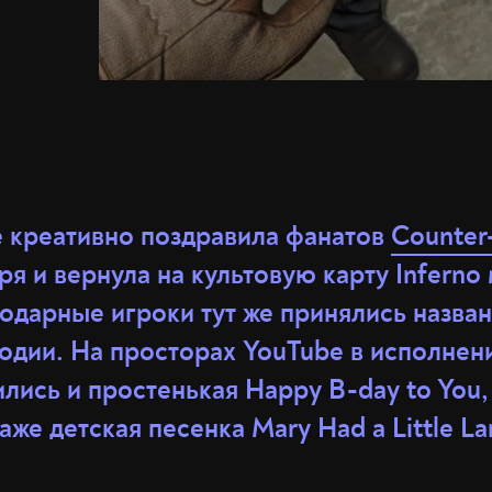
e креативно поздравила фанатов
Counter-
я и вернула на культовую карту Infern
одарные игроки тут же принялись назван
одии. На просторах YouTube в исполнен
лись и простенькая Happy B-day to You,
даже детская песенка Mary Had a Little L