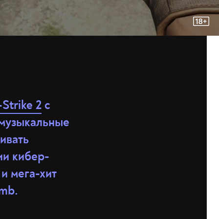
Strike 2
с
o музыкальные
ивать
ии кибер-
 и мега-хит
amb.