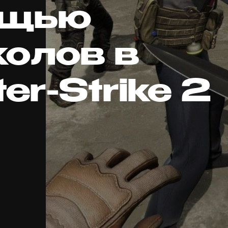
ощью
колов в
er-Strike 2