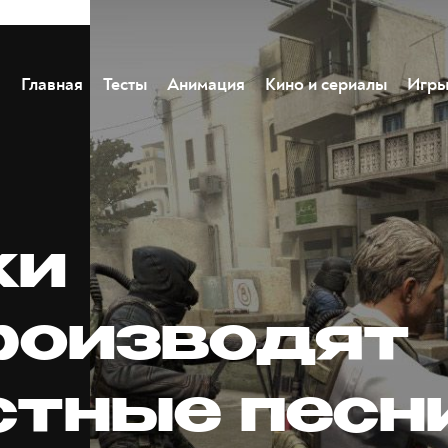
Главная
Тесты
Анимация
Кино и сериалы
Игр
ки
роизводят
стные песн