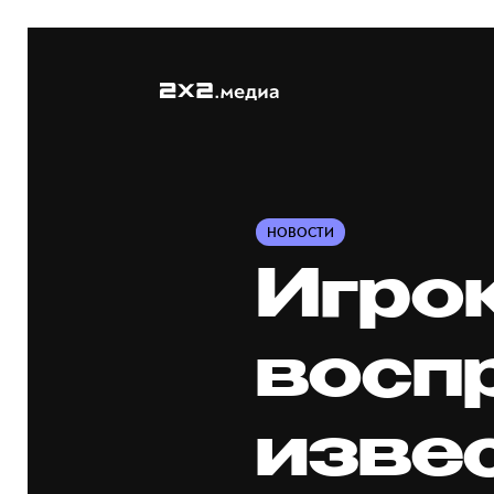
НОВОСТИ
Игро
восп
изве