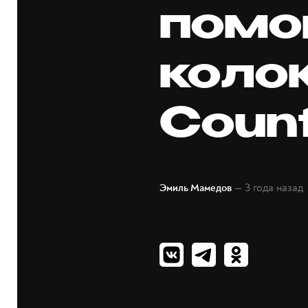
пом
коло
Count
— 3 года назад
Эмиль Мамедов