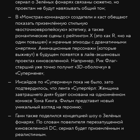
сериал о Зелёных фонарях связаны сюжетно, но
проектам не будут навязывать общий тон;
В «Монстрах-коммандос» создатели и каст обещают
показать приземлённую стильную
«восточноевропейскую» эстетику, а также
романтические сцены с рейтингом X (это как R, «но на
один повыше») и мрачные эпизоды с драматичными
смертями. Анимационные персонажи (которые
выживут) в будущем появятся в лайв-экшеновых
проектах киновселенной. Например, Рик Флаг-
старший уже точно получит «3D-оболочку» в
«Супермене»;
Инсайдов по «Супермену» пока не было, зато
подтвердилось, что лента «Супергёрл: Женщина
завтрашнего дня» будет основана на одноимённом
комиксе Тома Кинга. Фильм представит новый
уникальный взгляд на героиню;
Ганн также поделился концепцией шоу о Зелёных
фонарях. По словам повелителя перезапущенной
киновселенной DC, сериал будет приземлённым и
реалистичным.