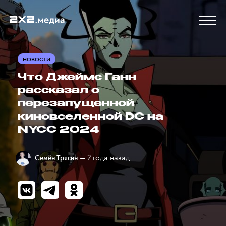
НОВОСТИ
Что Джеймс Ганн
рассказал о
перезапущенной
киновселенной DC на
NYCC 2024
— 2 года назад
Семён Трясин