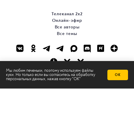
Телеканал 2х2
Онлайн-эфир
Все авторы
Все темы
Мы любим печеньки, поэтому используем файлы
куки. Но только если вы согласитесь на
обработку
ОК
© ООО «ТРК «2Х2», 2026
персональных данных
, нажав кнопку "ОК"
Правовая информация
Политика конфиденциальности
Сайт содержит рекомендательные технологии
Сделано на
Ghost
batman@2x2tv.ru
18+