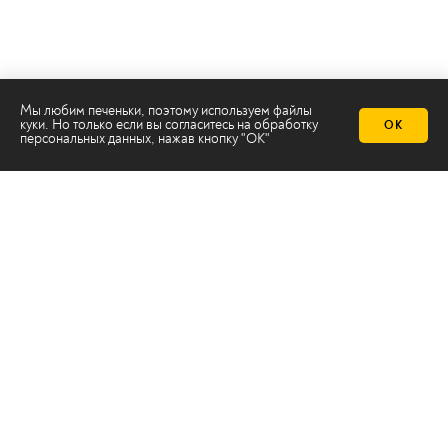
Мы любим печеньки, поэтому используем файлы
куки. Но только если вы согласитесь на
обработку
ОК
персональных данных
, нажав кнопку "ОК"
Телеканал 2х2
Онлайн-эфир
Все авторы
Все темы