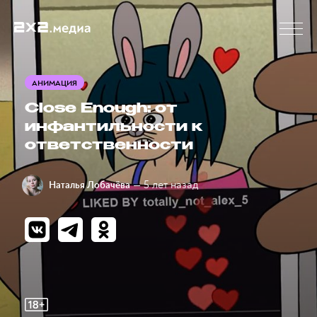
АНИМАЦИЯ
Close Enough: от
инфантильности к
ответственности
— 5 лет назад
Наталья Лобачёва