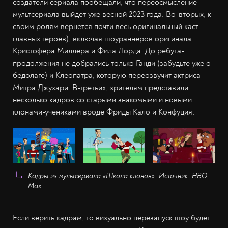
создатели сериала пообещали, что переосмысление
мультсериала выйдет уже весной 2023 года. Во-вторых, к
своим ролям вернётся почти весь оригинальный каст
главных героев), включая шоураннеров оригинала
Кристофера Миллера и Фила Лорда. До ребута-
продолжения не добрались только Ганди (забудьте уже о
бедолаге) и Клеопатра, которую переозвучит актриса
Митра Джухари. В-третьих, зрителям представили
несколько кадров со старыми знакомыми и новыми
клонами-учениками вроде Фриды Кало и Конфуция.
Кадры из мультсериала «Школа клонов». Источник: HBO
Max
Если верить кадрам, то визуально перезапуск шоу будет