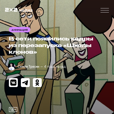
АНИМАЦИЯ
В сети появились кадры
из перезапуска «Школы
клонов»
— 4 года назад
Семён Трясин