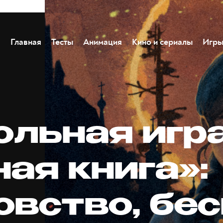
Главная
Тесты
Анимация
Кино и сериалы
Игр
ольная игр
ая книга»:
овство, бес