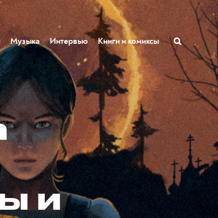
ы
Музыка
Интервью
Книги и комиксы
а
ы и