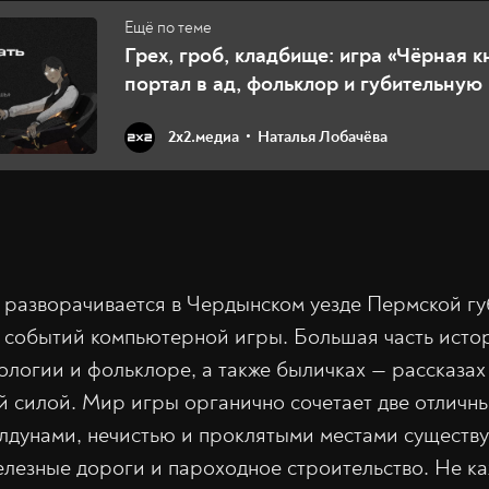
Грех, гроб, кладбище: игра «Чёрная к
портал в ад, фольклор и губительную 
2х2.медиа
Наталья Лобачёва
 разворачивается в Чердынском уезде Пермской гу
е событий компьютерной игры. Большая часть исто
ологии и фольклоре, а также быличках — рассказах
ой силой. Мир игры органично сочетает две отличны
лдунами, нечистью и проклятыми местами существ
елезные дороги и пароходное строительство. Не к