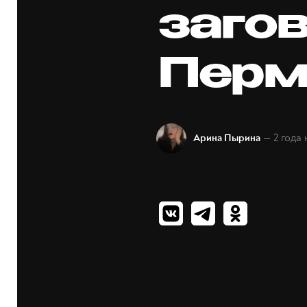
заго
Перм
— 2 года 
Арина Пырина