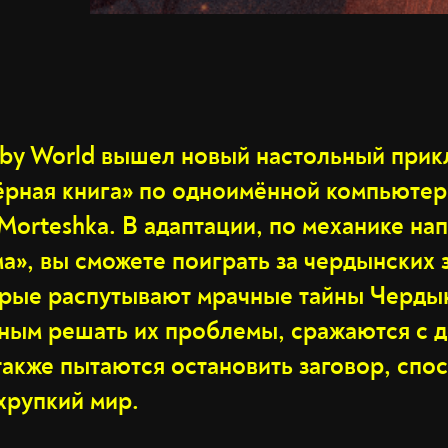
by World вышел новый настольный при
ёрная книга» по одноимённой компьютер
 Morteshka. В адаптации, по механике 
а», вы сможете поиграть за чердынских 
орые распутывают мрачные тайны Чердын
ным решать их проблемы, сражаются с 
также пытаются остановить заговор, сп
хрупкий мир.