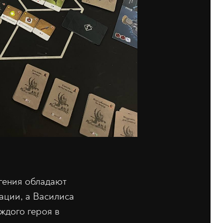
вгения обладают
ации, а Василиса
аждого героя в