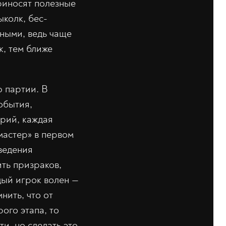
риносят полезные
колк, бес-
жными, ведь чаще
к, тем ближе
 партии. В
обытия,
орий, каждая
мастер» в первом
ведения
ить призраков,
дый игрок волен —
нить, что от
ого этапа, то
и, но сделать это