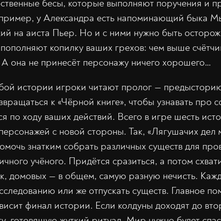
бственные бесы, которые выполняют поручения и п
пример, у Александра есть напоминающий быка Мы
ий на аиста Пьер. Но и с ними нужно быть осторо
 пополняют копилку ваших грехов: чем выше счётчи
. А она не принесёт персонажу ничего хорошего…
бой истории игроки читают пролог — предысторию
звращаться к «Чёрной книге», чтобы узнавать про с
 по ходу ваших действий. Всего в игре шесть ист
персонажей с новой стороны. Так, «Лягушачих дел 
помочь знатким собрать различных существ для про
чного учёного. Придётся сразиться, а потом схват
к, домовых — в общем, самую разную нечисть. Каж
следованию или же отпускать существ. Главное пом
висит финал истории. Если колдуны доходят до втор
у, готовящую жуткий ритуал. Мир нужно будет спаст