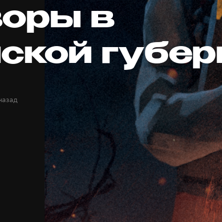
воры в
ской губер
назад