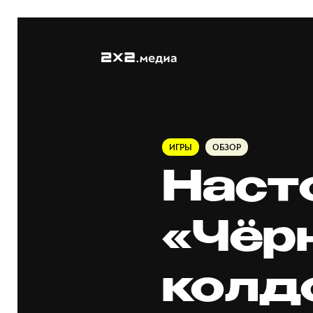
ИГРЫ
ОБЗОР
Наст
«Чёрн
колд