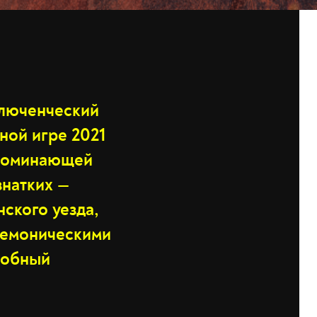
ключенческий
ной игре 2021
напоминающей
знатких —
ского уезда,
демоническими
особный