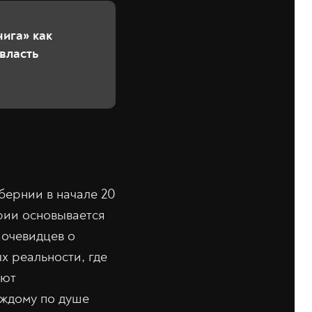
нига» как
власть
бернии в начале 20
рии основывается
 очевидцев о
х реальности, где
уют
аждому по душе