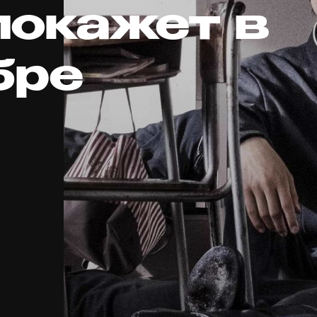
покажет в
бре
д