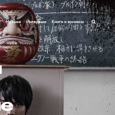
ы
Музыка
Интервью
Книги и комиксы
я
ые