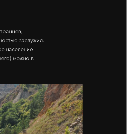
транцев,
ностью заслужил.
ное население
него) можно в