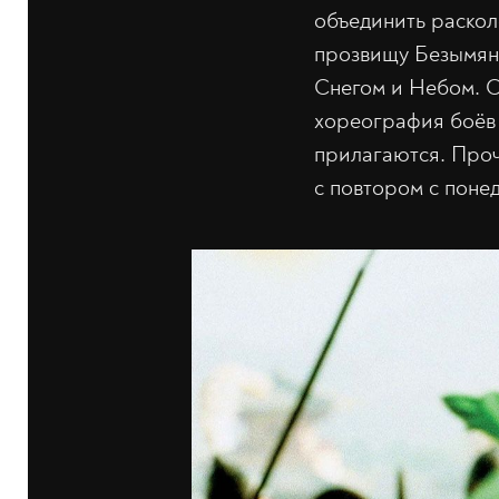
объединить раскол
прозвищу Безымян
Снегом и Небом. С
хореография боёв
прилагаются. Проч
с повтором с поне