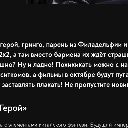
 герой, гринго, парень из Филадельфии 
2x2, а там вместо бармена их ждёт страш
шно? Ну и ладно! Похихикать можно с н
иткомов, а фильмы в октябре будут пуг
 заставлять плакать! Не пропустите нови
«Герой»
а с элементами китайского фэнтези. Будущий импе