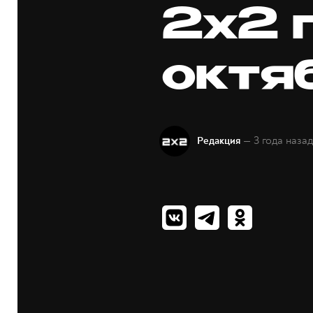
2x2 
октя
— 3 года наза
Редакция