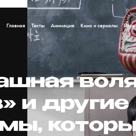
Главная
Тесты
Анимация
Кино и сериалы
Игр
ашная вол
» и другие
мы, котор