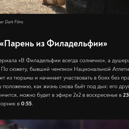
er Dark Films
. «Парень из Филадельфии»
ериала «В Филадельфии всегда солнечно», а душ
 По сюжету, бывший чемпион Национальной Атлет
т из тюрьмы и начинает участвовать в боях без пра
 положению, как жизнь снова бьёт под дых: его друг
ончится, можно будет в эфире 2x2 в воскресенье в
23
торник в
0:55
.