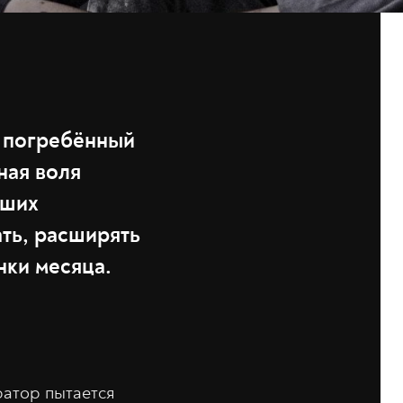
и погребённый
ная воля
аших
ать, расширять
нки месяца.
ратор пытается