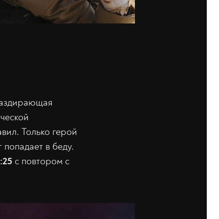
ераздирающая
ической
вил. Только герой
 попадает в беду.
:25
с повтором с