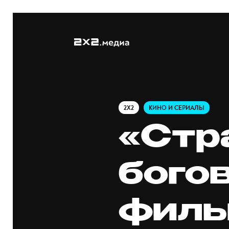
2X2
КИНО И СЕРИАЛЫ
«Стр
богов
филь