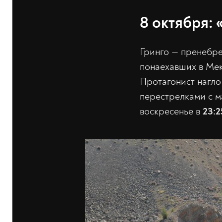
8 октября: 
Гринго — пренебре
понаехавших в Мек
Протагонист нагло 
перестрелками с м
воскресенье в
23:2