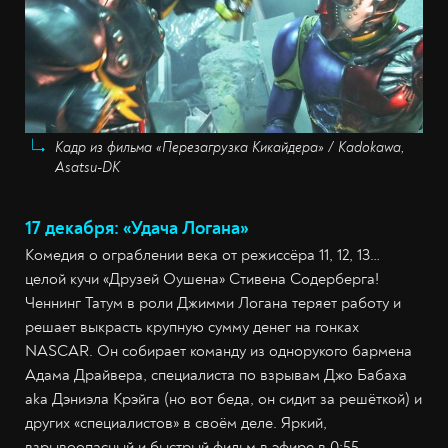
Кадр из фильма «Перезагрузка Кикайдера» / Kadokawa,
Asatsu-DK
17 декабря: «Удача Логана»
Комедия о ограблении века от режиссёра 11, 12, 13…
целой кучи «Друзей Оушена» Стивена Содерберга!
Ченнинг Татум в роли Джимми Логана теряет работу и
решает выкрасть крупную сумму денег на гонках
NASCAR. Он собирает команду из однорукого бармена
Адама Драйвера, специалиста по взрывам Джо Бабаха
аkа Дэниэла Крэйга (но вот беда, он сидит за решёткой) и
других «специалистов» в своём деле. Яркий,
взрывоопасный и быстрый фильм в эфире в 0:55.