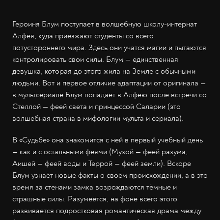
Героиня Блум поступает в волшебную школу-интернат
Алфея, куда приезжают студенты со всего
потустороннего мира. Здесь они учатся магии и пытаются
контролировать свои силы. Блум — единственная
девушка, которая до этого жила на Земле с обычными
людьми. Вот и первое отличие адаптации от оригинала —
в мультсериале Блум попадает в Алфею после встречи со
Стеллой — феей света и принцессой Саларии (это
волшебная страна в мифологии мульта и сериала).
В «Судьбе» она знакомится с ней в первый учебный день
— как и с остальными феями (Музой — феей разума,
Аишей — феей воды и Террой — феей земли). Вскоре
Блум узнаёт новые факты о своём происхождении, а в это
время за стенами замка возрождаются тёмные и
страшные силы. Разумеется, на фоне всего этого
развивается подростковая романтическая драма между