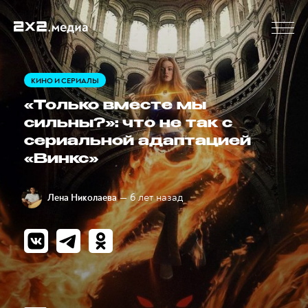
КИНО И СЕРИАЛЫ
«Только вместе мы
сильны?»: что не так с
сериальной адаптацией
«Винкс»
— 6 лет назад
Лена Николаева