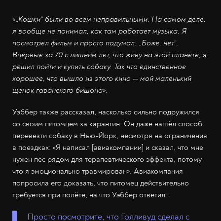
«
„
Кошки
“
были во всём неправильными. На самом деле,
я вообще не понимал, как там работает музыка. Я
посмотрел фильм и просто подумал:
„
Боже, нет
“
.
Впервые за 70 с лишним лет, что живу на этой планете, я
решил пойти и купить собаку. Так что единственное
хорошее, что вышло из этого кино — мой маленький
щенок гаванского бишона»
.
Уэббер также рассказал, насколько сильно подружился
со своим питомцем за карантин. Он даже нашёл способ
перевезти собаку в Нью-Йорк, несмотря на ограничения
в поездках: «Я написал [авиакомпании] и сказал, что мне
нужен пёс рядом для терапевтического эффекта, потому
что я эмоционально травмирован». Авиакомпания
попросила его доказать, что питомец действительно
требуется при полёте, на что Уэббер ответил:
Просто посмотрите, что Голливуд сделал с