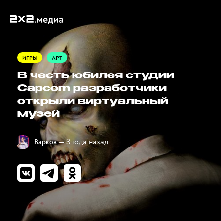
ИГРЫ
АРТ
В честь юбилея студии
Capcom разработчики
открыли виртуальный
музей
— 3 года назад
Варков