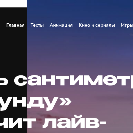
Главная
Тесты
Анимация
Кино и сериалы
Игр
ь сантимет
кунду»
чит лайв-