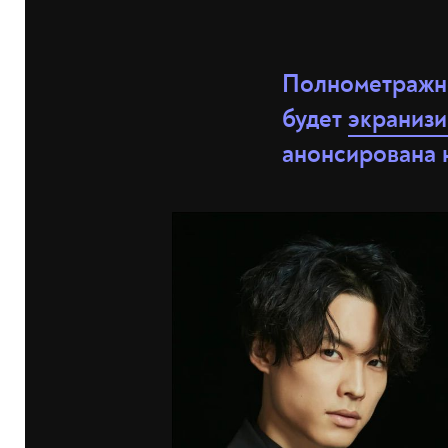
Полнометражно
будет
экраниз
анонсирована н