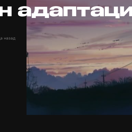
н адаптац
да назад