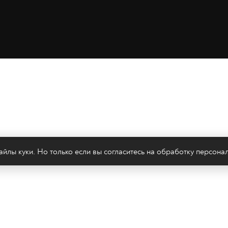
йлы куки. Но только если вы согласитесь на
обработку персона
леканал 2х2
Онлайн-эфир
Все авторы
Все т