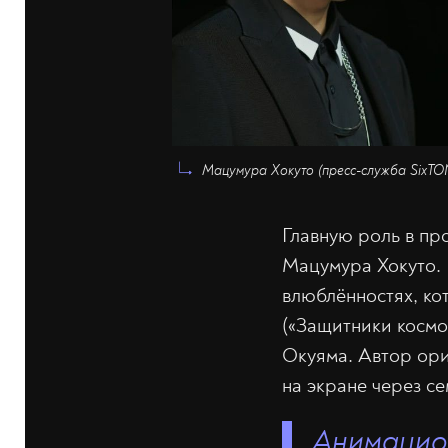
Мацумура Хокуто (пресс-служба SixTONE
Главную роль в пр
Мацумура Хокуто. 
влюблённостях, ко
(«Защитники косм
Окуяма. Автор ори
на экране через с
Анимацио