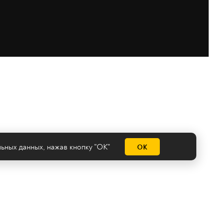
льных данных
, нажав кнопку "ОК"
ОК
емы