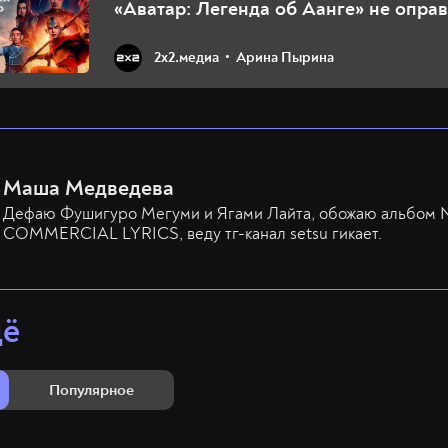
«Аватар: Легенда об Аанге» не опра
ожиданий
2х2.медиа
Арина Пырина
Маша Медведева
Дефаю Фушигуро Мегуми и Ягами Лайта, обожаю альбом
COMMERCIAL LYRICS, веду тг-канал setsu гикает.
щё
Популярное