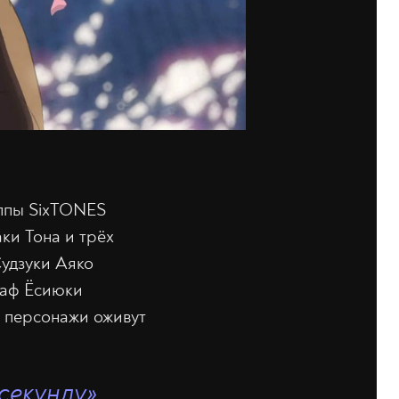
уппы SixTONES
ки Тона и трёх
Судзуки Аяко
раф Ёсиюки
о персонажи оживут
секунду»,