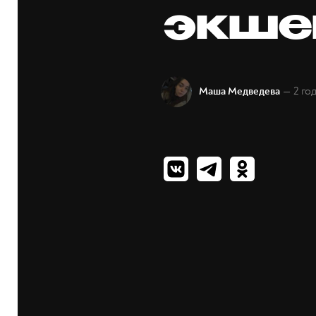
экше
— 2 го
Маша Медведева