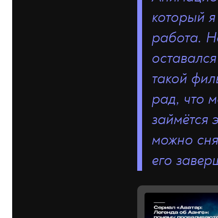
который я
работ
а
. Н
оставалс
такой филь
рад, что 
займётся 
можно снят
его завер