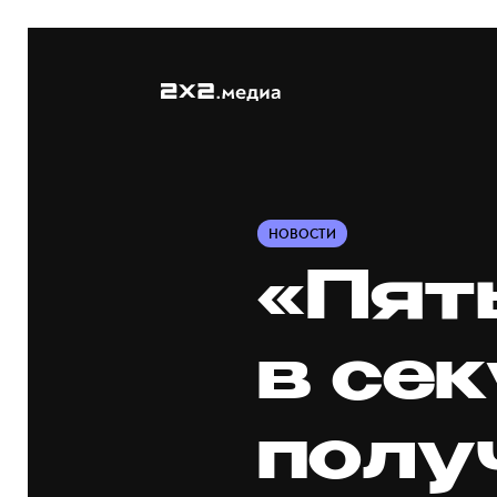
НОВОСТИ
«Пят
в се
полу