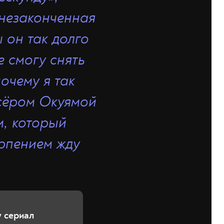
незаконченн
ая
ы он так долго
е смогу снять
почему я так
с
ё
ром Окуямой
м, который
ерпением жду
у сериал