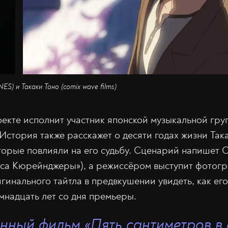
S) и Такаки Тоно (comix wave films)
оекте исполнит участник японской музыкальной гр
История также расскажет о десяти годах жизни Така
торые повлияли на его судьбу. Сценарий напишет 
оса Кюрейнджеры»), а режиссёром выступит фотог
гинального тайтла в предвкушении увидеть, как ег
емнадцать лет со дня премьеры.
нный фильм «
Пять
сантиметров
в 