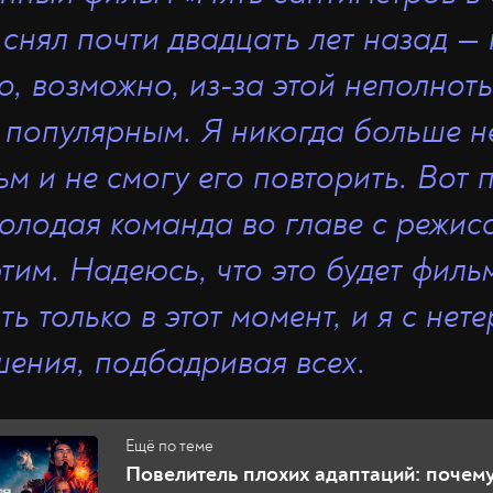
 снял почти
двадцать
лет назад
—
о, возможно, из-за этой неполнот
я
популярным
. Я никогда больше н
м и не смогу его повторить. Вот 
молодая команда во главе с режис
этим
.
Н
адеюсь, что это будет филь
ь только в этот момент, и я с нет
шения, подбадривая всех
.
Повелитель плохих адаптаций: почем