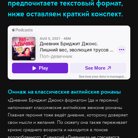
предпочитаете текстовый формат,
ниже оставляем краткий конспект.
Оммаж на классические английские романы
«Дневник Бриджит Джонс» форматом (да и героями)
напоминает классические английские женские романы.
Главная героиня тоже ведёт дневник, которому доверяет
свои мысли и желания. По сюжету она также переживает
кризис среднего возраста и находится в поиске
возлюбленного. Сценарий «Дневника» не стесняется