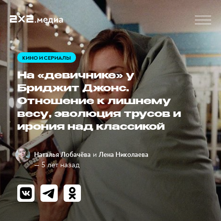
КИНО И СЕРИАЛЫ
На «девичнике» у
Бриджит Джонс.
Отношение к лишнему
весу, эволюция трусов и
ирония над классикой
и
Наталья Лобачёва
Лена Николаева
— 5 лет назад