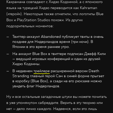
Кахрамана совпадают с Хидэо Кодзимой, а с японского
языка на турецкий Хидэо переводится как Kahraman
(«герой»). Некоторые также отметили, что логотипы Blue
Box и PlayStation Studios похожи. Из других
подозрительных моментов:
Твиттер-аккаунт Abandoned публикует твиты в очень
позднее для Нидерландов время (три ночи). В
Японии в это время раннее утро.
На аккаунт Blue Box в твиттере подписан Джефф Кили
— ведущий игровых конференций и один из друзей
Хидэо Кодзимы.
В недавнем
трейлере
расширенной версии Death
Stranding главный герой Сэм в синей форме прыгает
в коробку (Blue Box), а сзади на его рюкзаке можно
увидеть флаг Нидерландов.
Ну и все остальные загадочные штуки вы можете почитать
в уже упомянутом сабреддите. Верить в эту теорию или
нет — дело лично каждого. Надеемся, если это лишь