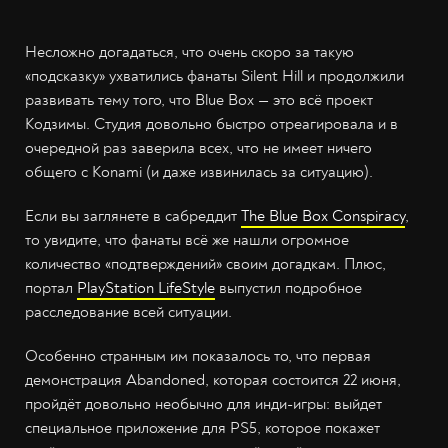
Несложно догадаться, что очень скоро за такую
«подсказку» ухватились фанаты Silent Hill и продолжили
развивать тему того, что Blue Box — это всё проект
Кодзимы. Студия довольно быстро отреагировала и в
очередной раз заверила всех, что не имеет ничего
общего с Konami (и даже извинилась за ситуацию).
Если вы заглянете в сабреддит
The Blue Box Conspiracy
,
то увидите, что фанаты всё же нашли огромное
количество «подтверждений» своим догадкам. Плюс,
портал
PlayStation LifeStyle
выпустил подробное
расследование всей ситуации.
Особенно странным им показалось то, что первая
демонстрация Abandoned, которая состоится 22 июня,
пройдёт довольно необычно для инди-игры: выйдет
специальное приложение для PS5, которое покажет