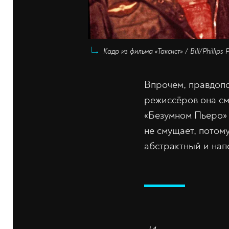
Кадр из фильма «Таксист» / Bill/Phillip
Впрочем, правдопо
режиссёров она см
«Безумном Пьеро» 
не смущает, потом
абстрактный и на