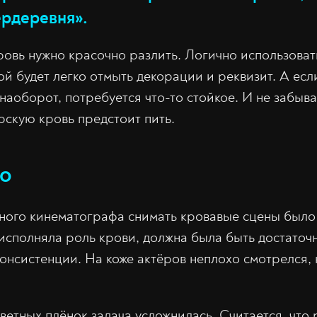
ердеревня».
ровь нужно красочно разлить. Логично использоват
ой будет легко отмыть декорации и реквизит. А ес
 наоборот, потребуется что-то стойкое. И не забыв
рскую кровь предстоит пить.
но
тного кинематографа снимать кровавые сцены был
 исполняла роль крови, должна была быть достаточ
консистенции. На коже актёров неплохо смотрелся,
ветных плёнок задача усложнилась. Считается, что 