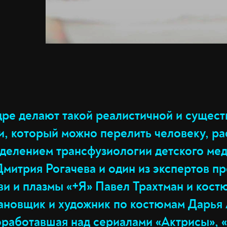
дре делают такой реалистичной и сущест
и, который можно перелить человеку, ра
делением трансфузиологии детского ме
митрия Рогачева и один из экспертов пр
ви и плазмы «+Я» Павел Трахтман и кост
ановщик и художник по костюмам Дарья
поработавшая над сериалами «Актрисы», 