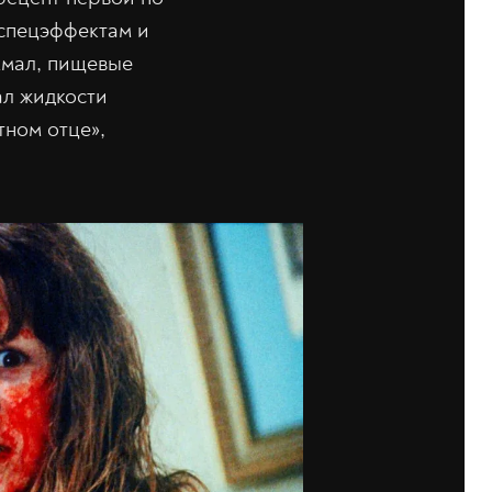
спецэффектам и
хмал, пищевые
ал жидкости
тном отце»,