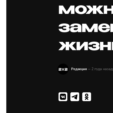
можн
заме
жизн
— 2 года назад
Редакция