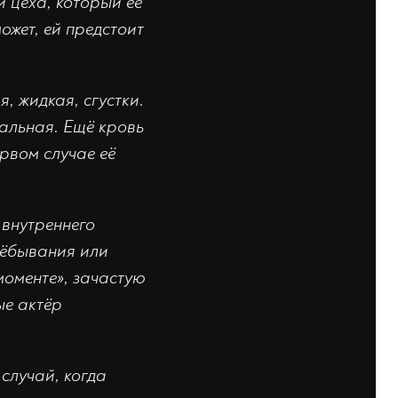
и цеха, который её
может, ей предстоит
, жидкая, сгустки.
иальная. Ещё кровь
рвом случае её
 внутреннего
лёбывания или
моменте», зачастую
ые актёр
 случай, когда