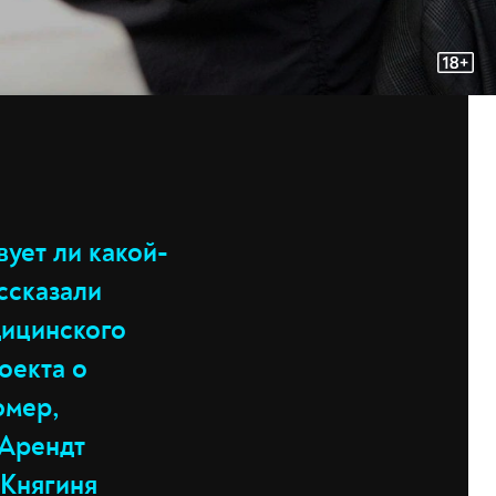
вует ли какой-
ссказали
дицинского
оекта о
юмер,
 Арендт
«Княгиня