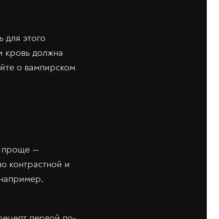
ь для этого
ли кровь должна
айте о вампирском
о проще —
но контрастной и
 например,
рецепт первой по-