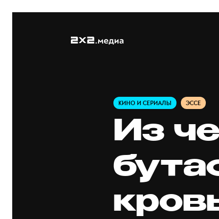
КИНО И СЕРИАЛЫ
ЭССЕ
Из ч
бута
кровь