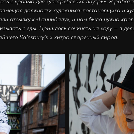
ть с кровью для «употребления внутрь». Я работ
совмещая должности художника-постановщика и ху
ли отсылку к «Ганнибалу», и нам была нужна кров
изывать с еды. Пришлось сочинять на ходу — в де
айшего Sainsbury’s и хитро сваренный сироп.