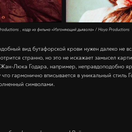
s Productions , кадр из фильма «Изгоняющий дьявола» / Hoya Productions
добный вид бутафорской крови нужен далеко не вс
отрится странно, но это не искажает замысел карти
Жан-Люка Годара, например, неправдоподобно ярк
у что гармонично вписывается в уникальный стиль 
полненный символами.