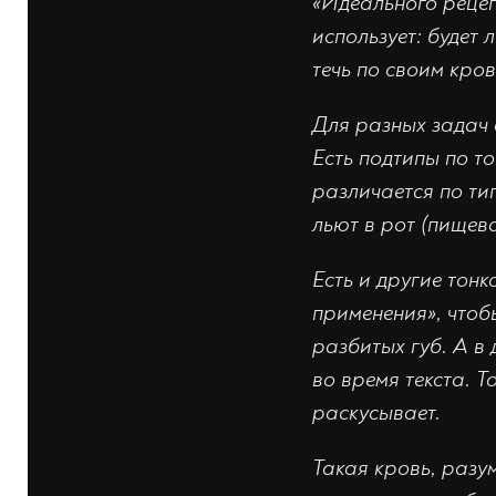
«Идеального рецеп
использует: будет 
течь по своим кро
Для разных задач 
Есть подтипы по т
различается по ти
льют в рот (пищев
Есть и другие тон
применения», чтоб
разбитых губ. А в
во время текста. 
раскусывает.
Такая кровь, разум