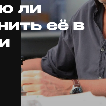
о ли
нить её в
и