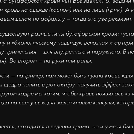
та бутафорской крови нет! Всё зависит от задачи 
ли кровь на одежде (костюм) или на лице (грим). А 
вавым делам по асфальту — тогда это уже реквизит.
существуют разные типы бутафорской крови: густая
ону и «биологическому подвиду»: венозная и артер
пу применения — для внутреннего и наружного. В пе
ая). Во втором — на руки или раны.
кости — например, нам может быть нужна кровь «для
ы щедро налить в рот актёру, получить эффект зах
 другом кадре мы хотим, чтобы кровь появилась «в 
Тогда на сцену выходят желатиновые капсулы, котор
еется, находится в ведении грима, но и у меня был