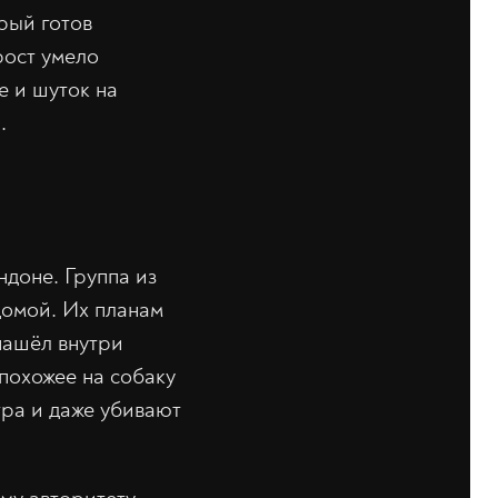
рый готов
рост умело
е и шуток на
.
доне. Группа из
домой. Их планам
нашёл внутри
похожее на собаку
тра и даже убивают