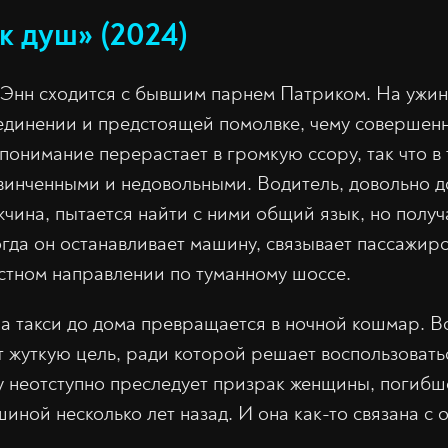
к душ» (2024)
Энн сходится с бывшим парнем Патриком. На ужин
динении и предстоящей помолвке, чему совершенн
понимание перерастает в громкую ссору, так что в
звинченными и недовольными. Водитель, довольно
чина, пытается найти с ними общий язык, но полу
огда он останавливает машину, связывает пассажиро
вестном направлении по туманному шоссе.
а такси до дома превращается в ночной кошмар. В
т жуткую цель, ради которой решает воспользоват
 неотступно преследует призрак женщины, погибше
шиной несколько лет назад. И она как-то связана с