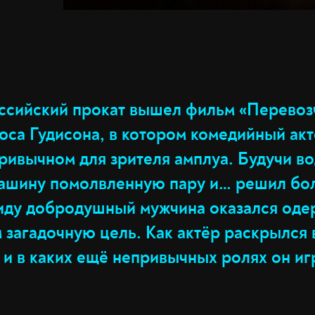
оссийский прокат вышел фильм «Перевоз
рюса Гудисона, в котором комедийный ак
ривычном для зрителя амплуа. Будучи во
машину помолвленную пару и… решил бо
виду добродушный мужчина оказался од
загадочную цель. Как актёр раскрылся 
 и в каких ещё непривычных ролях он иг