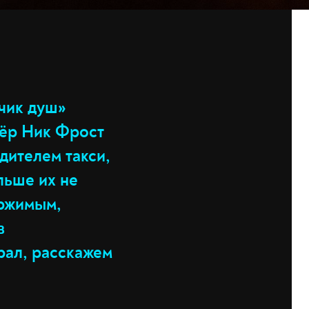
чик душ»
тёр Ник Фрост
дителем такси,
льше их не
ержимым,
в
рал, расскажем