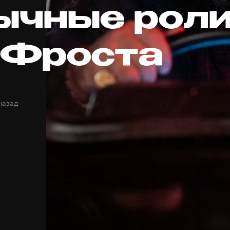
ычные рол
 Фроста
назад