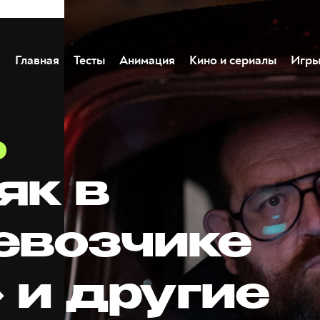
Главная
Тесты
Анимация
Кино и сериалы
Игр
як в
евозчике
 и другие