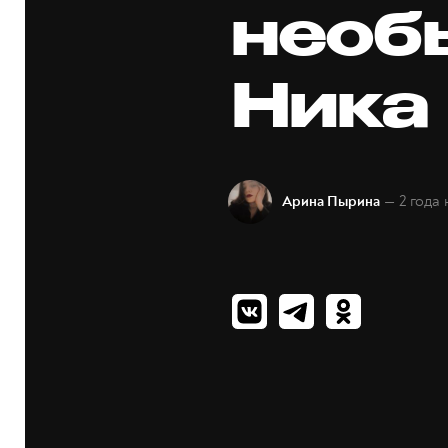
необ
Ника
— 2 года 
Арина Пырина