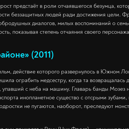
рост предстаёт в роли отчаявшегося безумца, кото
ости беззащитных людей ради достижения цели. Ф
обродушных диалогов, милых воспоминаний о семь
ость, показывая степень отчаяния своего персонажа
айоне» (2011)
льм, действие которого развернулось в Южном Лон
ешила ограбить медсестру, когда та возвращалась 
 упавший с неба на машину. Главарь банды Мозез 
спорта инопланетное существо с отсрыми зубами, 
 Подростки не пугаются, наоборот, преследуют монс