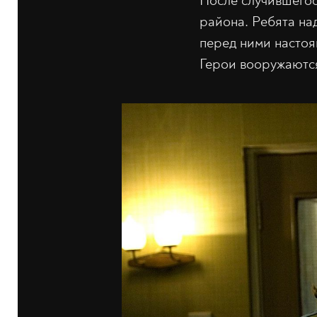
После случившегос
района. Ребята над
перед ними настоя
Герои вооружаются