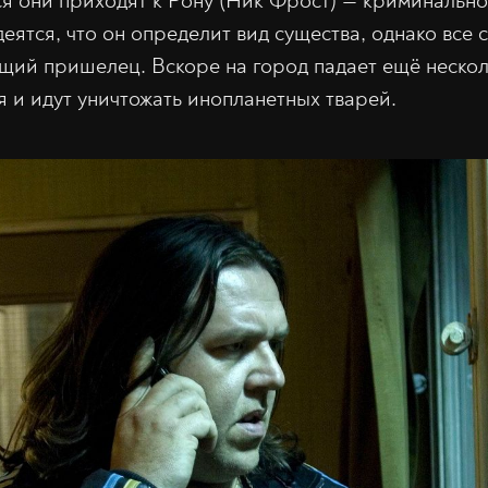
я они приходят к Рону (Ник Фрост) — криминально
еятся, что он определит вид существа, однако все с
щий пришелец. Вскоре на город падает ещё нескол
 и идут уничтожать инопланетных тварей.