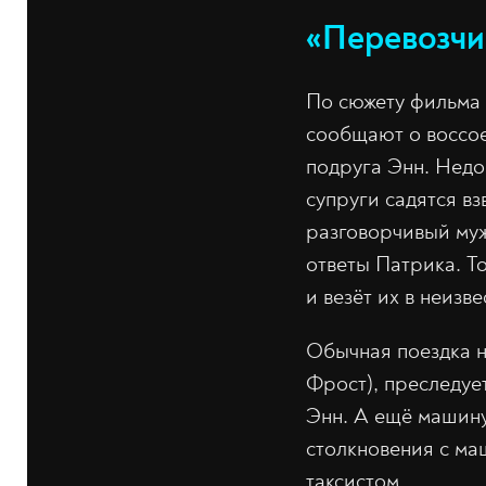
«Перевозчи
По сюжету фильма 
сообщают о воссое
подруга Энн. Недо
супруги садятся в
разговорчивый муж
ответы Патрика. Т
и везёт их в неиз
Обычная поездка н
Фрост), преследуе
Энн. А ещё машину
столкновения с ма
таксистом…