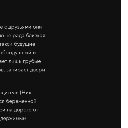
е с друзьями они
о не рада близкая
 такси будущие
 добродушный и
чает лишь грубые
в, запирает двери
одитель (Ник
ься беременной
й на дороге от
 одержимым