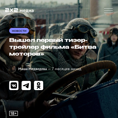
НОВОСТИ
Вышел первый тизер-
трейлер фильма «Битва
моторов»
— 7 месяцев назад
Маша Медведева