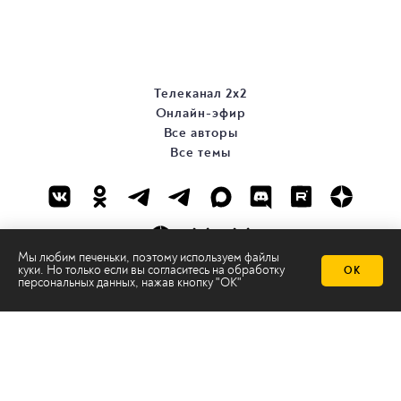
Телеканал 2х2
Онлайн-эфир
Все авторы
Все темы
Мы любим печеньки, поэтому используем файлы
куки. Но только если вы согласитесь на
обработку
ОК
персональных данных
, нажав кнопку "ОК"
© ООО «ТРК «2Х2», 2026
Правовая информация
Политика конфиденциальности
Сайт содержит рекомендательные технологии
Сделано на
Ghost