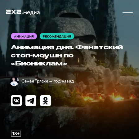
АНИМАЦИЯ
РЕКОМЕНДАЦИЯ
Анимация дня. Фанатский
стоп-моушн по
«Биониклам»
— год назад
Семён Трясин