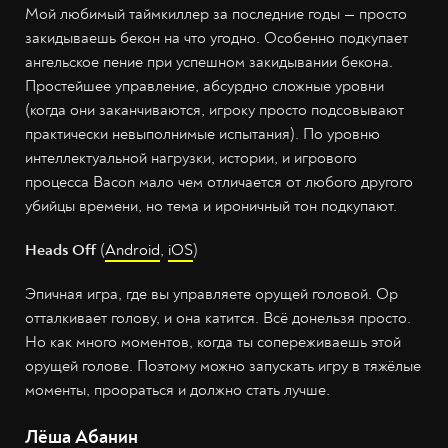
Мой любимый таймкиллер за последние годы — просто
закидываешь бекон на что угодно. Особенно подкупает
ангельское пение при успешном закидывании бекона.
Простейшее управление, абсурдно сложные уровни
(когда они заканчиваются, игроку просто подсовывают
практически невыполнимые испытания). По уровню
интеллектуальной нагрузки, истории, и игрового
процесса Bacon мало чем отличается от любого другого
убийцы времени, но тема и ироничный тон подкупают.
Heads Off
(
Android
,
iOS
)
Эпичная игра, где вы управляете орущей головой. Ор
отталкивает голову, и она катится. Всё донельзя просто.
Но как много моментов, когда ты сопереживаешь этой
орущей голове. Поэтому можно запускать игру в тяжёлые
моменты, проораться и должно стать лучше.
Лёша Абанин