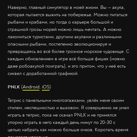
Наверно, главный симулятор в моей жизни. Вы — акула,
которая пытается выжить на побережье. Можно питаться
рыбами и крабами, но тогда о карьере большой и
страшной грозы морей можно лишь мечтать. А можно
лакомиться туристами, другими акулами и различными
опасными рыбами, постепенно эволюционируя и
превращаясь во всё более грозное морское чудовище. С
каждым обновлением в игре всё больше фишек (можно
даже робоакулой поиграть), и это притом, что у неё есть
сиквел с доработанной графикой.
PNLK
(
Android
,
iOS
)
Тетрис с панельными многоэтажками, увлёк меня своим
стилем, неспешностью и вызовом. Я совершенно не умел
играть в тетрис, пока не скачал PNLK и не принялся
упорно играть в него каждый день минут по 20-30 с
целью набрать как можно больше очков. Коротать время