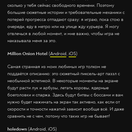
сколько у тебя сейчас свободного времени. Поэтому
большие сюжетные истории и требовательные механики с
потерей прогресса отпадают сразу: я играю, пока стою в
очереди, еду в метро или на улице жду курьера. Я могу
отвлечься в любой момент, и мне важно, чтобы игра не
наказывала меня за это.
Million Onion Hotel
(
Android
,
iOS
)
Самая странная из моих любимых игр толком не
поддаётся описанию: это сюжетный пиксель-арт паззл с
необычной эстетикой. В некоторые моменты на экране
будут расти лук и арбузы, летать коровы, ядерные
боеголовки и спаржа. Здесь будут битвы с боссами и вам
нужно будет нажимать на экран так активно, как если от
скорости и точности нажатий зависит вообще всё. И даже
сравнить не с чем, потому что таких игр не бывает!
holedown
(
Android
,
iOS
)