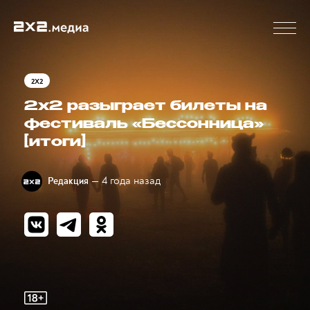
2X2
2х2 разыграет билеты на
фестиваль «Бессонница»
[итоги]
— 4 года назад
Редакция