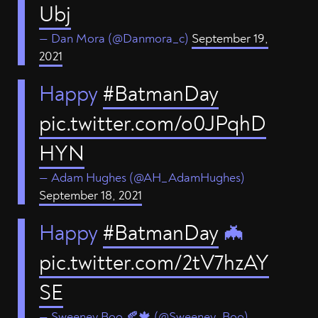
Ubj
— Dan Mora (@Danmora_c)
September 19,
2021
Happy
#BatmanDay
pic.twitter.com/o0JPqhD
HYN
— Adam Hughes (@AH_AdamHughes)
September 18, 2021
Happy
#BatmanDay
🦇
pic.twitter.com/2tV7hzAY
SE
— Sweeney Boo 🍂🍁 (@Sweeney_Boo)