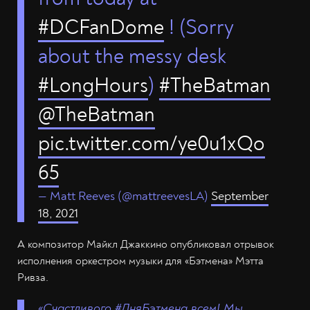
#DCFanDome
! (Sorry
about the messy desk
#LongHours
)
#TheBatman
@TheBatman
pic.twitter.com/ye0u1xQo
65
— Matt Reeves (@mattreevesLA)
September
18, 2021
А композитор Майкл Джаккино опубликовал отрывок
исполнения оркестром музыки для «Бэтмена» Мэтта
Ривза.
«Счастливого #ДняБэтмена всем! Мы