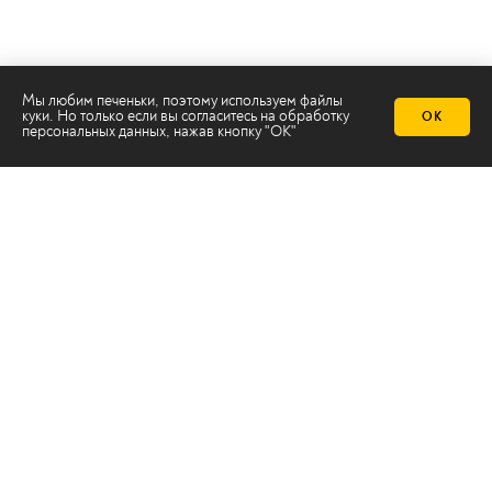
Мы любим печеньки, поэтому используем файлы
куки. Но только если вы согласитесь на
обработку
ОК
персональных данных
, нажав кнопку "ОК"
Телеканал 2х2
Онлайн-эфир
Все авторы
Все темы