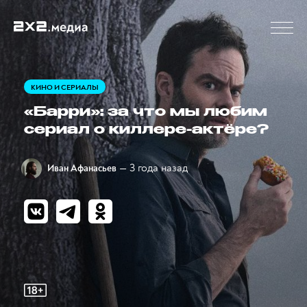
КИНО И СЕРИАЛЫ
«Барри»: за что мы любим
сериал о киллере-актёре?
— 3 года назад
Иван Афанасьев