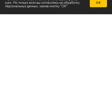
куки. Но только если вы согласитесь на
обработку
ОК
персональных данных
, нажав кнопку "ОК"
Телеканал 2х2
Онлайн-эфир