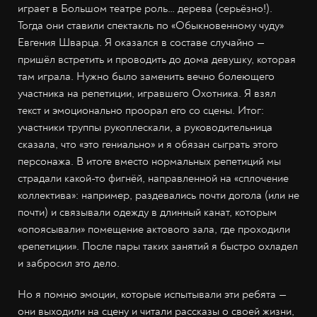
играет в Большом театре роль… дерева (серьёзно!).
Тогда они ставили спектакль по «Обыкновенному чуду»
Евгения Шварца. Я оказался в составе случайно —
пришёл встретить и проводить до дома девушку, которая
там играла. Нужно было заменить вечно болеющего
участника на репетиции, игравшего Охотника. Я взял
текст и эмоционально проорал его со сцены. Итог:
участники труппы рукоплескали, а руководительница
сказала, что «это гениально» и я обязан сыграть этого
персонажа. В итоге вместо нормальных репетиций мы
страдали какой-то фигнёй, направленной на «сплочение
коллектива»: например, раздевались почти догола (или не
почти) и связывали одежду в длинный канат, которым
«опоясывали» помещение актового зала, где проходили
«репетиции». После пары таких занятий я быстро охладел
и забросил это дело.
Но я помню эмоции, которые испытывали эти ребята —
они выходили на сцену и читали рассказы о своей жизни,