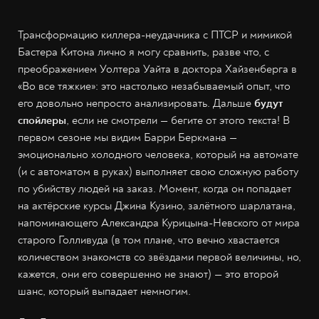
Трансформацию киллера-неудачника с ПТСР и мимикой
Бастера Китона лично я могу сравнить, разве что, с
преображением Уолтера Уайта в доктора Хайзенберга в
«Во все тяжкие»: это настолько незабываемый опыт, что
его довольно непросто анализировать. Дальше
будут
спойлеры
, если не смотрели — бегите от этого текста! В
первом сезоне мы видим Барри Беркмана —
эмоционально холодного человека, который на автомате
(и с автоматом в руках) выполняет свою сложную работу
по убийству людей на заказ. Момент, когда он попадает
на актёрские курсы Джина Кузино, залётного шарлатана,
напоминающего Александра Курицына-Невского от мира
старого Голливуда (в том плане, что вечно хвастается
количеством знакомств со звёздами первой величины, но,
кажется, они его совершенно не знают) — это второй
шанс, который выпадает немногим.