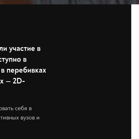
ли участие в
ступно в
 в перебивках
х — 2D-
вать себя в
тивных вузов и