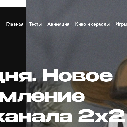
Главная
Тесты
Анимация
Кино и сериалы
Игр
дня. Новое
мление
канала 2х2