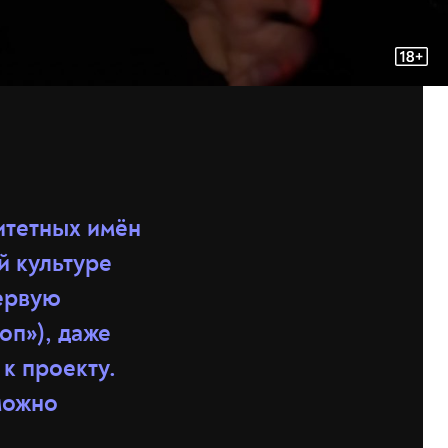
итетных имён
й культуре
первую
оп»), даже
 к проекту.
можно