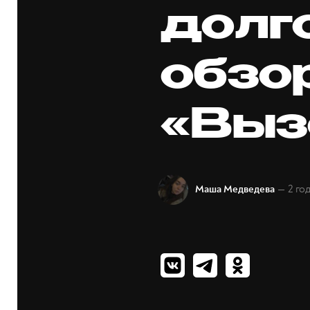
долг
обзо
«Выз
— 2 го
Маша Медведева