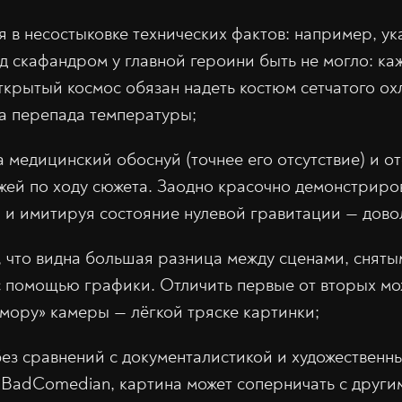
 в несостыковке технических фактов: например, ука
од скафандром у главной героини быть не могло: к
ткрытый космос обязан надеть костюм сетчатого ох
за перепада температуры;
медицинский обоснуй (точнее его отсутствие) и от
жей по ходу сюжета. Заодно красочно демонстриров
ии и имитируя состояние нулевой гравитации — дово
, что видна большая разница между сценами, снят
 помощью графики. Отличить первые от вторых мо
мору» камеры — лёгкой тряске картинки;
ез сравнений с документалистикой и художествен
BadComedian, картина может соперничать с другим