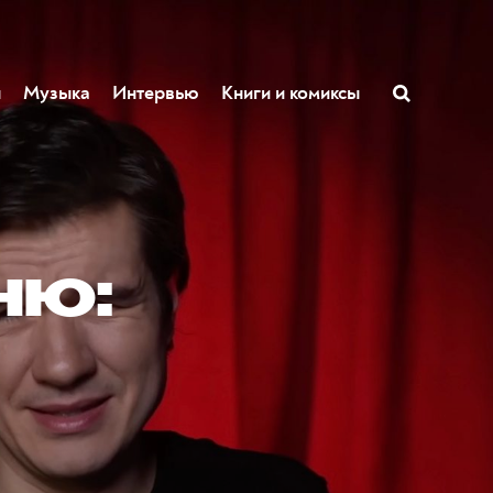
ы
Музыка
Интервью
Книги и комиксы
ню: