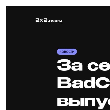
НОВОСТИ
За се
BadC
выпу