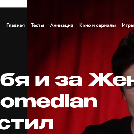
Главная
Тесты
Анимация
Кино и сериалы
Игр
бя и за Же
omedian
стил