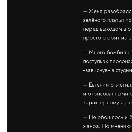
— Женя разобрался
зелёного платья п
перед выходом в о
просто сгорит из-
— Много бомбил на 
поступках персона
«зависнув» в студ
— Евгений отметил
и отрисованными с
характерному «тре
— Не обошлось и б
жанра. По мнению 