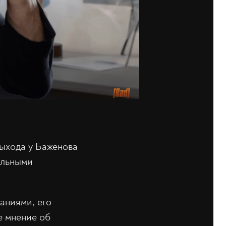
выхода у Баженова
ельными
аниями, его
е мнение об