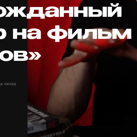
ожданный
р на фильм
ов»
да назад