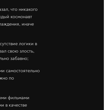
зал, что никакого
аждый космонавт
лаждения, иначе
сутствие логики в
ал свою злость,
льно забавно;
ыми самостоятельно
жно по
ными фильмами
и в качестве