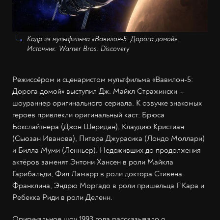
Кадр из мультфильма «Вавилон-5: Дорога домой».
Источник: Warner Bros. Discovery
Режиссёром и сценаристом мультфильма «Вавилон-5:
Дорога домой» выступил Дж. Майкл Стражински
—
шоураннер оригинального сериала. К озвучке знакомых
героев привлекли оригинальный каст: Брюса
Бокслайтнера (Джон Шеридан), Клаудию Кристиан
(Сьюзан Иванова), Питера Джурасика (Лондо Моллари)
и Билла Муми (Ленньер). Недоживших до продолжения
актёров заменят Энтони Хансен в роли Майкла
Гарибальди, Фил Ламарр в роли доктора Стивена
Франклина, Эндрю Моргадо в роли пришельца Г'Кара и
Ребекка Риди в роли Деленн.
Оригинальное шоу 1993 года рассказывало о