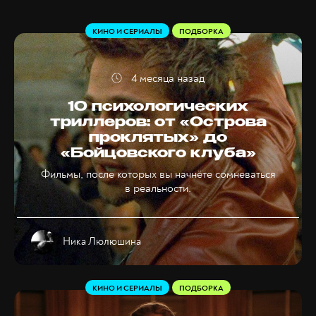
КИНО И СЕРИАЛЫ
ПОДБОРКА
4 месяца назад
10 психологических
триллеров: от «Острова
проклятых» до
«Бойцовского клуба»
Фильмы, после которых вы начнёте сомневаться
в реальности.
Ника Люлюшина
КИНО И СЕРИАЛЫ
ПОДБОРКА