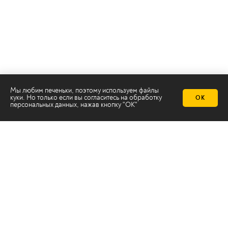
Мы любим печеньки, поэтому используем файлы
куки. Но только если вы согласитесь на
обработку
ОК
персональных данных
, нажав кнопку "ОК"
Телеканал 2х2
Онлайн-эфир
Все авторы
Все темы