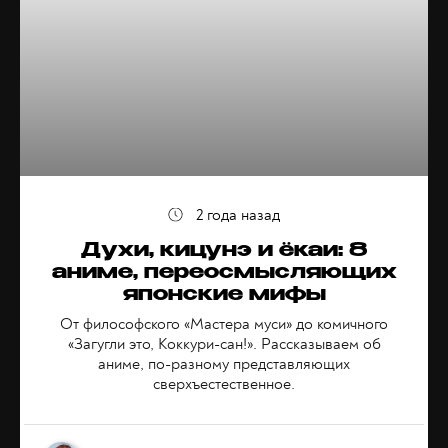
2 года назад
Духи, кицунэ и ёкаи: 8
аниме, переосмысляющих
японские мифы
От философского «Мастера муси» до комичного
«Загугли это, Коккури-сан!». Рассказываем об
аниме, по-разному представляющих
сверхъестественное.