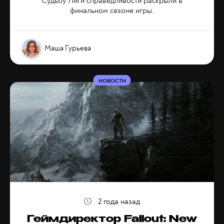
Судьбу Лиги справедливости раскрыли в
финальном сезоне игры.
Маша Гурьева
НОВОСТИ
2 года назад
Геймдиректор Fallout: New