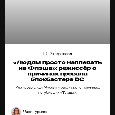
2 года назад
«Людям просто наплевать
на Флэша»: режиссёр о
причинах провала
блокбастера DC
Режиссёр Энди Мускетти рассказал о причинах,
погубивших «Флэша».
Маша Гурьева