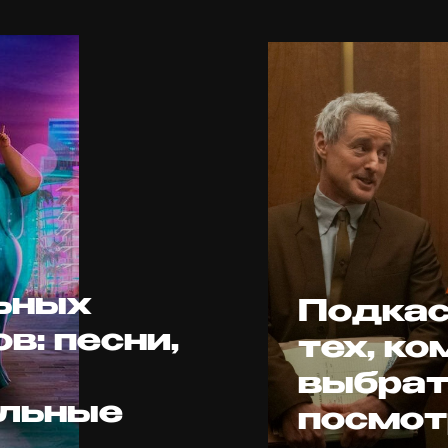
ьных
Подкас
: песни,
тех, к
выбрат
льные
посмот