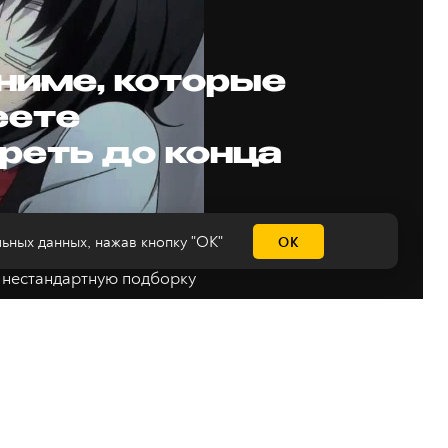
аниме, которые
еете
реть до конца
льных данных
, нажав кнопку "ОК"
ОК
овина лета, поэтому
с нестандартную подборку
лозёрова