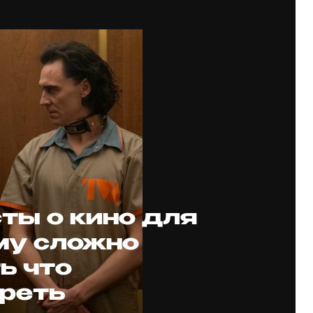
ты о кино для
ому сложно
ь что
реть