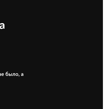
а
е было, а