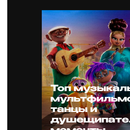
Топ музыкал
мультфильмов
танцы и
душещипате