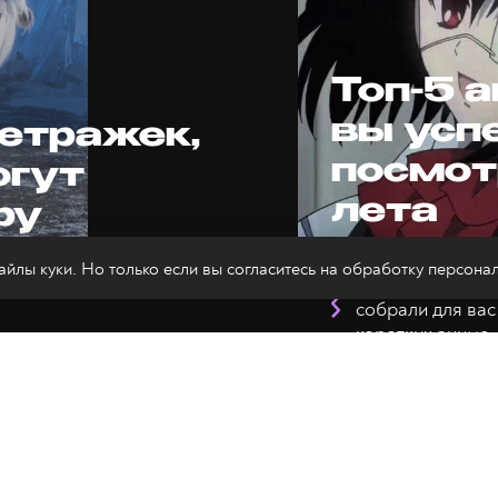
Топ-5 
вы усп
етражек,
посмот
огут
лета
ру
йлы куки. Но только если вы согласитесь на
обработку персона
Впереди ещё пол
ьмами!
собрали для ва
коротких аниме.
АНИМАЦИЯ
Кристина Бе
//
5 лет назад