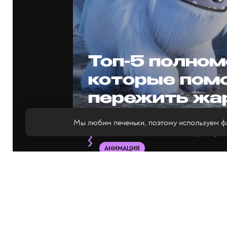
Топ-5 полном
которые пом
пережить жа
Мы любим печеньки, поэтому используем фа
Освежаемся ледяными мультфил
АНИМАЦИЯ
Кристина Белозёрова
//
5 лет назад