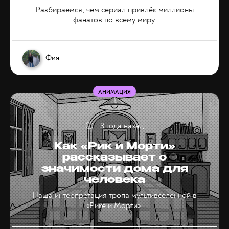
Разбираемся, чем сериал привлёк миллионы
фанатов по всему миру.
Фия
АНИМАЦИЯ
3 года назад
Как «Рик и Морти»
рассказывает о
значимости дома для
человека
Наша интерпретация тропа мультивселенной в
«Рике и Морти».