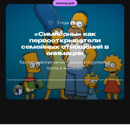
АНИМАЦИЯ
3 года назад
«Симпсоны» как
первооткрыватели
семейных отношений в
анимации
Как хитрожёлтая семья породила популярные
тропы в анимации.
Фия