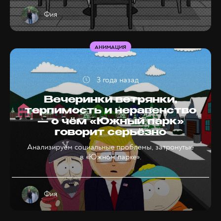
Фия
АНИМАЦИЯ
3 года назад
Вечеринки ветрянки,
терпимость и неравенство
— о чём «Южный парк»
говорит серьёзно
Анализируем социальные проблемы, затронутые
в «Южном парке».
Фия