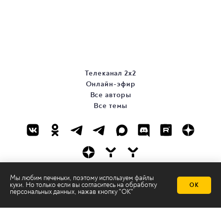
Телеканал 2х2
Онлайн-эфир
Все авторы
Все темы
Мы любим печеньки, поэтому используем файлы
© ООО «ТРК «2Х2», 2026
куки. Но только если вы согласитесь на
обработку
ОК
персональных данных
, нажав кнопку "ОК"
Правовая информация
Политика конфиденциальности