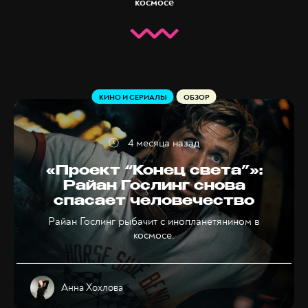
космосе
КИНО И СЕРИАЛЫ
ОБЗОР
4 месяца назад
«Проект “Конец света”»:
Райан Гослинг снова
спасает человечество
Райан Гослинг рыбачит с инопланетянином в
космосе.
Анна Хохлова