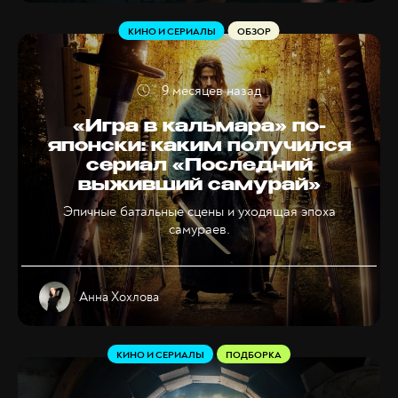
КИНО И СЕРИАЛЫ
ОБЗОР
9 месяцев назад
«Игра в кальмара» по-
японски: каким получился
сериал «Последний
выживший самурай»
Эпичные батальные сцены и уходящая эпоха
самураев.
Анна Хохлова
КИНО И СЕРИАЛЫ
ПОДБОРКА