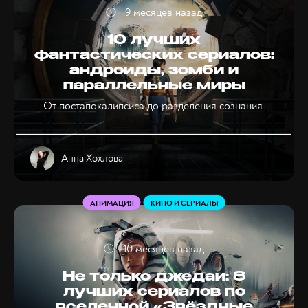
9 месяцев назад
10 лучших
фантастических сериалов:
андроиды, зомби и
параллельные миры
От постапокалипсиса до разделения сознания.
Анна Хохлова
АНИМАЦИЯ
КИНО И СЕРИАЛЫ
10 месяцев назад
Не только джедаи: 8
лучших сериалов по