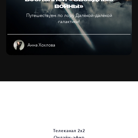
вселенной «Звёздные
войны»
Путешествуем по лору Далёкой-далёкой
галактики!
Анна Хохлова
Телеканал 2х2
Онлайн-эфир