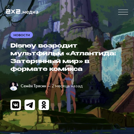
НОВОСТИ
Disney возродит
мультфильм «Атлантида:
Затерянный мир» в
формате комикса
— 2 месяца назад
Семён Трясин