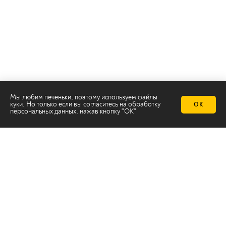
Мы любим печеньки, поэтому используем файлы
куки. Но только если вы согласитесь на
обработку
ОК
персональных данных
, нажав кнопку "ОК"
Телеканал 2х2
Онлайн-эфир
Все авторы
Все темы
© ООО «ТРК «2Х2», 2026