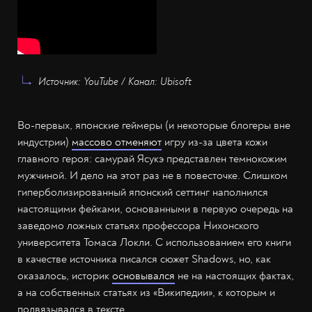
Источник: YouTube / Канал: Ubisoft
Во-первых, японские геймеры (и некоторые блогеры вне
индустрии)
массово отменяют
игру из-за цвета кожи
главного героя: самурай Ясукэ представлен темнокожим
мужчиной. И дело на этот раз не в повесточке. Слишком
гиперболизированный японский сеттинг наполнился
настоящими фейками, основанными в первую очередь на
заведомо ложных статьях профессора Нихонского
университета Томаса Локли. С использованием его книги
в качестве источника писался сюжет Shadows, но, как
оказалось, историк
основывался
не на настоящих фактах,
а на собственных статьях из «Википедии», к которым и
подвязывался в тексте.