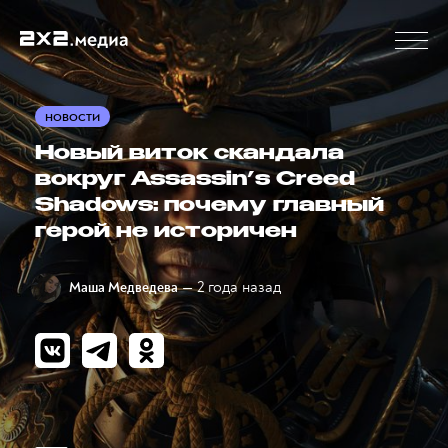
НОВОСТИ
Новый виток скандала
вокруг Assassin’s Creed
Shadows: почему главный
герой не историчен
— 2 года назад
Маша Медведева