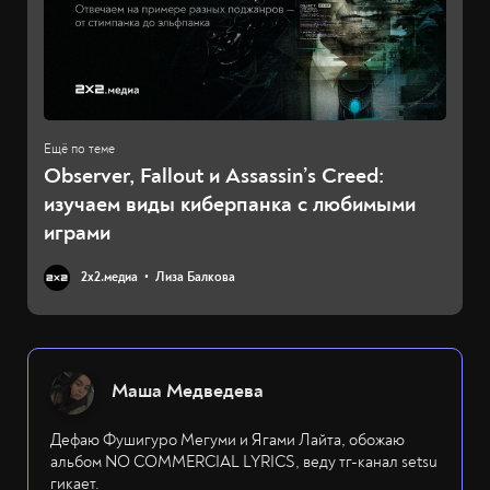
Observer, Fallout и Assassin’s Creed:
изучаем виды киберпанка с любимыми
играми
2х2.медиа
Лиза Балкова
Маша Медведева
Дефаю Фушигуро Мегуми и Ягами Лайта, обожаю
альбом NO COMMERCIAL LYRICS, веду тг-канал setsu
гикает.