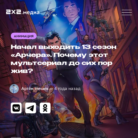
АНИМАЦИЯ
Начал выходить 13 сезон
«Арчера». Почему этот
мультсериал до сих пор
жив?
— 4 года назад
Артём Нечаев