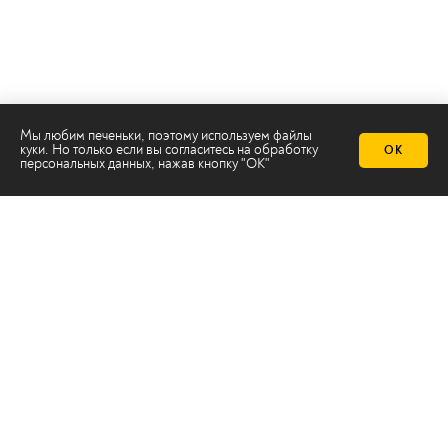
Мы любим печеньки, поэтому используем файлы
куки. Но только если вы согласитесь на
обработку
ОК
персональных данных
, нажав кнопку "ОК"
Телеканал 2х2
Онлайн-эфир
Все авторы
Все темы