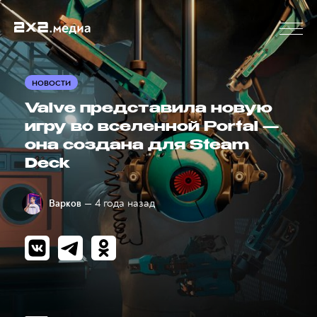
НОВОСТИ
Valve представила новую
игру во вселенной Portal —
она создана для Steam
Deck
— 4 года назад
Варков