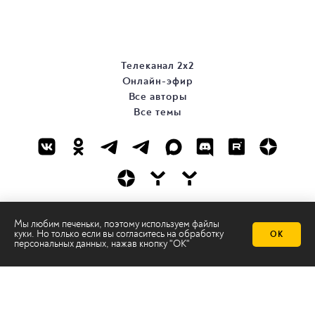
Телеканал 2х2
Онлайн-эфир
Все авторы
Все темы
© ООО «ТРК «2Х2», 2026
Мы любим печеньки, поэтому используем файлы
куки. Но только если вы согласитесь на
обработку
ОК
Правовая информация
персональных данных
, нажав кнопку "ОК"
Политика конфиденциальности
Сайт содержит рекомендательные технологии
Сделано на
Ghost