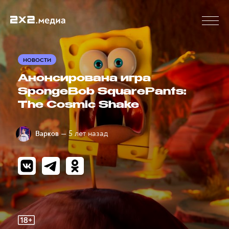
НОВОСТИ
Анонсирована игра
SpongeBob SquarePants:
The Cosmic Shake
— 5 лет назад
Варков