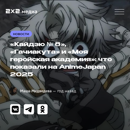
НОВОСТИ
«Кайдзю № 8»,
«Гачиакута» и «Моя
геройская академия»: что
показали на AnimeJapan
2025
— год назад
Маша Медведева