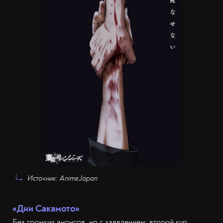
Источник: AnimeJapan
«Дни Сакамото»
Без громких анонсов, но с заявлением: второй кур