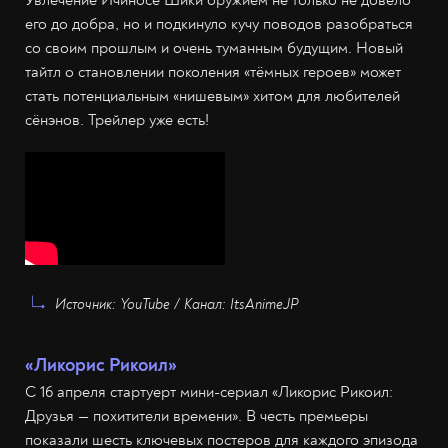
Увлечение Ичиносе Шики оружием не только не довело
его до добра, но и подкинуло кучу поводов разобраться
со своим прошлым и очень туманным будущим. Новый
тайтл о становлении поколения «тёмных героев» может
стать потенциальным «нишевым» хитом для любителей
сёнэнов. Трейлер уже есть!
Источник: YouTube / Канал: ItsAnimeJP
«Ликорис Рикоил»
С 16 апреля стартуерт мини-сериал «Ликорис Рикоил:
Друзья — похитители времени». В честь премьеры
показали шесть ключевых постеров для каждого эпизода