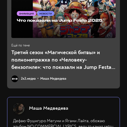
Третий сезон «Магической битвы» и
полнометражка по «Человеку-
бензопиле»: что показали на Jump Festa
2025
2х2.медиа
Маша Медведева
Маша Медведева
Дефаю Фушигуро Мегуми и Ягами Лайта, обожаю
альбом NO COMMERCIAL LYRICS, веду тг-канал setsu