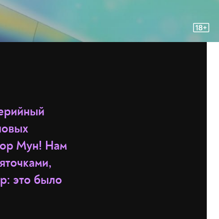
серийный
 новых
лор Мун! Нам
яточками,
р: это было