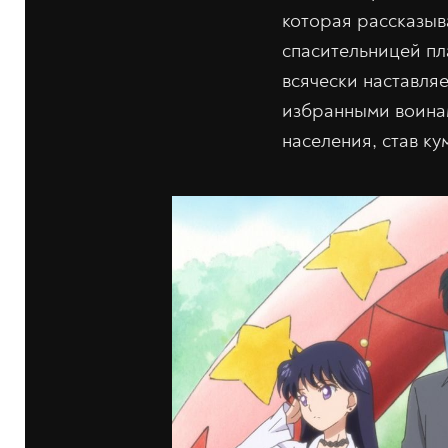
которая рассказыва
спасительницей пл
всячески наставля
избранными воинам
населения, став к