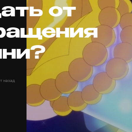
ать от
ращения
ини?
ет назад