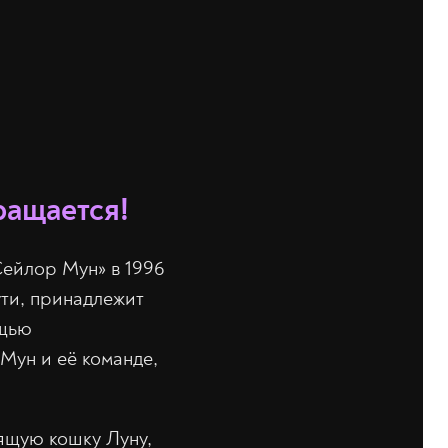
ращается!
Сейлор Мун» в 1996
ути, принадлежит
ощью
Мун и её команде,
ящую кошку Луну,