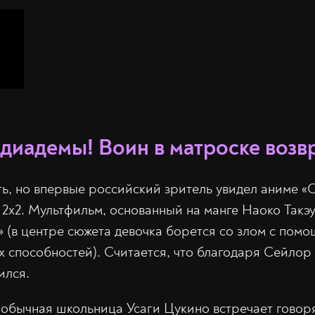
 диадемы! Воин в матроске возв
ь, но впервые российский зритель увидел аниме «
е 2х2. Мультфильм, основанный на манге Наоко Такэ
» (в центре сюжета девочка борется со злом с пом
х способностей). Считается, что благодаря Сейлор 
ился.
 обычная школьница Усаги Цукино встречает говор