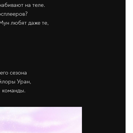
набивают на теле.
косплееров?
Мун любят даже те,
его сезона
йлоры Уран,
 команды.