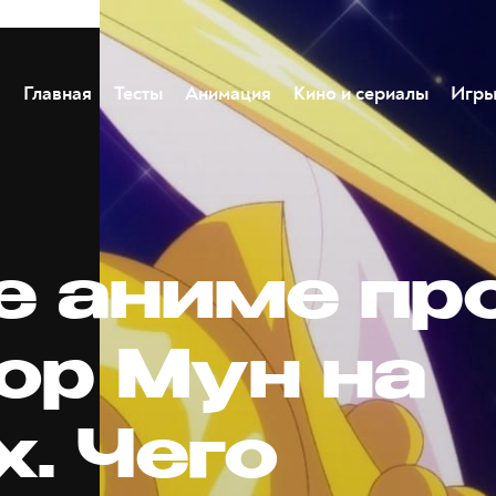
Главная
Тесты
Анимация
Кино и сериалы
Игр
е аниме пр
ор Мун на
x. Чего