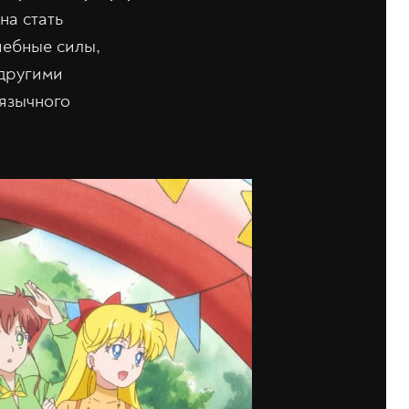
на стать
шебные силы,
 другими
язычного