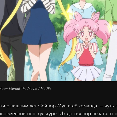
Moon Eternal The Movie / Netflix
ти с лишним лет Сейлор Мун и её команда — чуть 
овременной поп-культуре. Их до сих пор печатают н