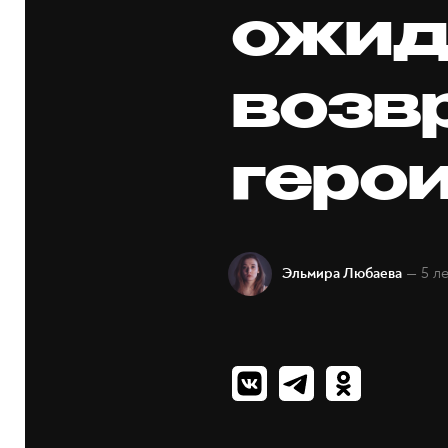
ожид
возв
геро
— 5 л
Эльмира Любаева