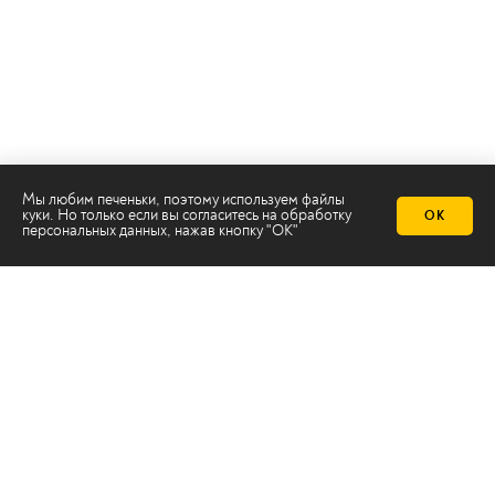
Мы любим печеньки, поэтому используем файлы
куки. Но только если вы согласитесь на
обработку
ОК
персональных данных
, нажав кнопку "ОК"
Телеканал 2х2
Онлайн-эфир
Все авторы
Все темы