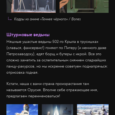
Кадры из аниме «Темнее чёрного» / Bones
Штурмовые ведьмы
Няшные ушастые ведьмы 502-го Крыла в трусишках
(славься, фансервис!) гоняют по Питеру (и немного даже
Петрозаводску), едят борщ и бутеры с икрой. Все это
сложно заметить за ослепительным сиянием сладчайших
панцу-ракурсов, но мы искренне советуем поднапрячься:
отрисовка годная.
Кстати, наша с вами страна произрастания там
называется Орусия. Вполне себе отражающее имя,
предлагаем переименоваться!