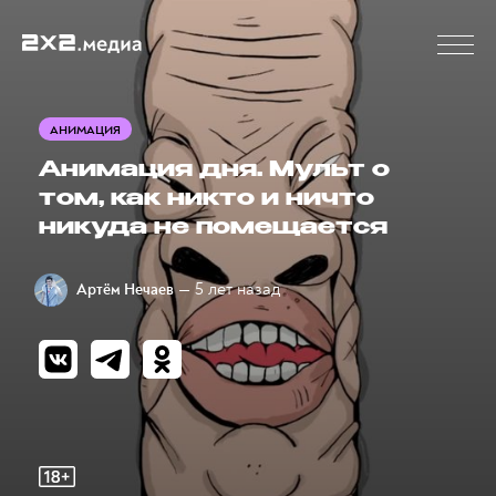
АНИМАЦИЯ
Анимация дня. Мульт о
том, как никто и ничто
никуда не помещается
— 5 лет назад
Артём Нечаев