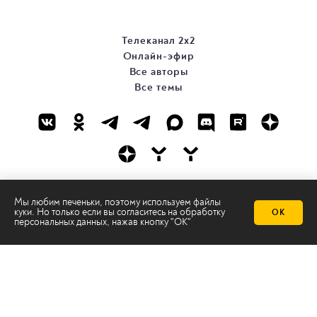
Телеканал 2х2
Онлайн-эфир
Все авторы
Все темы
© ООО «ТРК «2Х2», 2026
Мы любим печеньки, поэтому используем файлы
куки. Но только если вы согласитесь на
обработку
ОК
Правовая информация
персональных данных
, нажав кнопку "ОК"
Политика конфиденциальности
Сайт содержит рекомендательные технологии
Сделано на
Ghost
batman@2x2tv.ru
18+