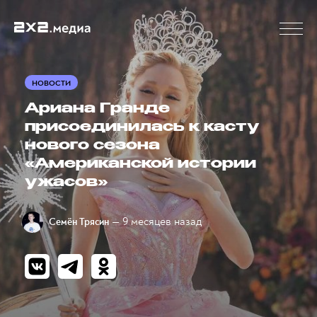
НОВОСТИ
Ариана Гранде
присоединилась к касту
нового сезона
«Американской истории
ужасов»
— 9 месяцев назад
Семён Трясин