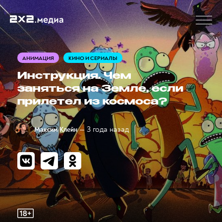
АНИМАЦИЯ
КИНО И СЕРИАЛЫ
Инструкция. Чем
заняться на Земле, если
прилетел из космоса?
— 3 года назад
Максим Клейн