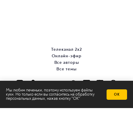
Телеканал 2х2
Онлайн-эфир
Все авторы
Все темы
Мы любим печеньки, поэтому используем файлы
куки. Но только если вы согласитесь на
обработку
ОК
персональных данных
, нажав кнопку "ОК"
© ООО «ТРК «2Х2», 2026
Правовая информация
Политика конфиденциальности