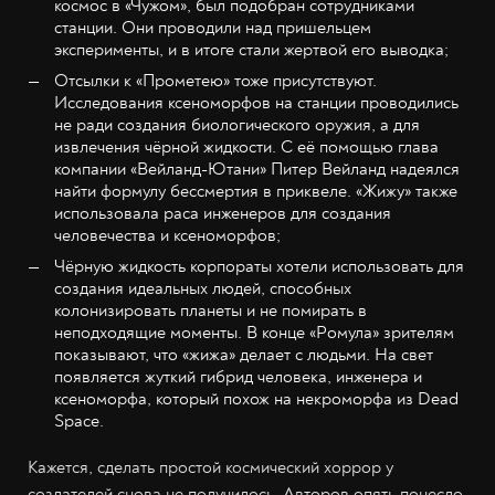
космос в «Чужом», был подобран сотрудниками
станции. Они проводили над пришельцем
эксперименты, и в итоге стали жертвой его выводка;
Отсылки к «Прометею» тоже присутствуют.
Исследования ксеноморфов на станции проводились
не ради создания биологического оружия, а для
извлечения чёрной жидкости. С её помощью глава
компании «Вейланд-Ютани» Питер Вейланд надеялся
найти формулу бессмертия в приквеле. «Жижу» также
использовала раса инженеров для создания
человечества и ксеноморфов;
Чёрную жидкость корпораты хотели использовать для
создания идеальных людей, способных
колонизировать планеты и не помирать в
неподходящие моменты. В конце «Ромула» зрителям
показывают, что «жижа» делает с людьми. На свет
появляется жуткий гибрид человека, инженера и
ксеноморфа, который похож на некроморфа из Dead
Space.
Кажется, сделать простой космический хоррор у
создателей снова не получилось. Авторов опять понесло