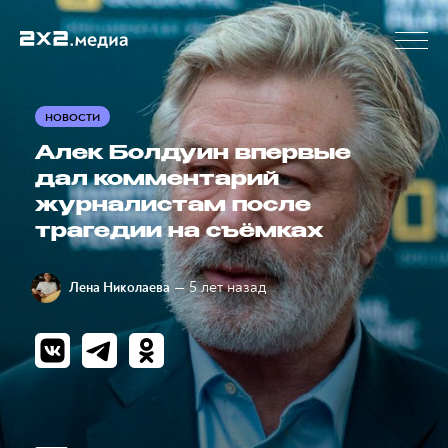
НОВОСТИ
Алек Болдуин впервые
дал комментарий
журналистам после
трагедии на съёмках
— 5 лет назад
Лена Николаева