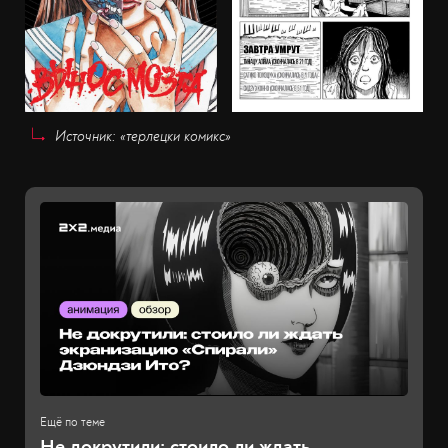
Источник: «терлецки комикс»
Не докрутили: стоило ли ждать