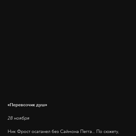
«Перевозчик душ»
28 ноября
Ник Фрост осатанел без Саймона Пегга… По сюжету,