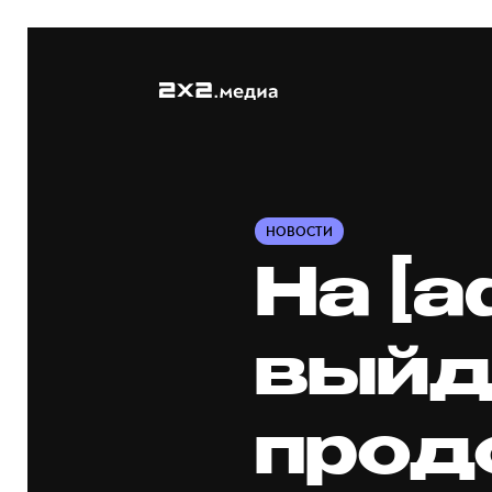
НОВОСТИ
На [a
выйд
прод