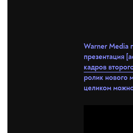
Warner Media 
презентация [a
кадров второго
ролик нового м
целиком можн