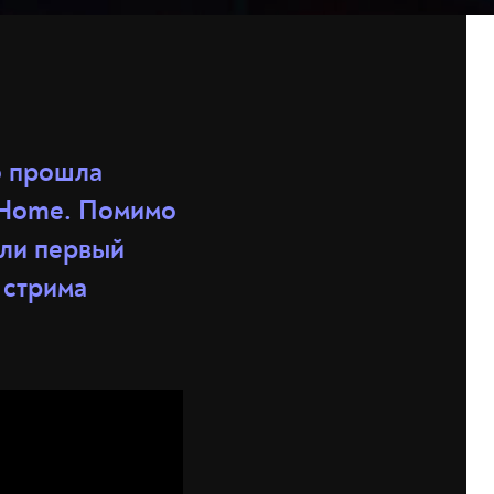
о прошла
m Home. Помимо
али первый
 стрима