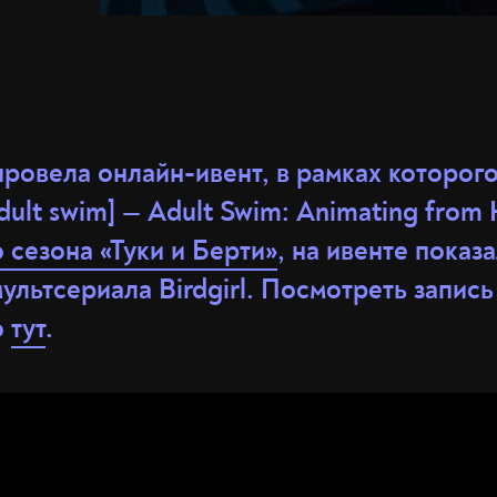
провела онлайн-ивент, в рамках которог
dult swim] — Adult Swim: Animating fro
 сезона «Туки и Берти»
, на ивенте показ
ультсериала Birdgirl. Посмотреть запись
о
тут
.