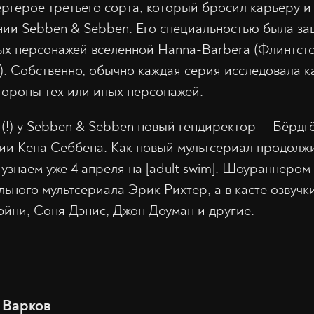
ергерое третьего сорта, который бросил карьеру и
нии Sebben & Sebben. Его специальностью была за
х персонажей вселенной Hanna-Barbera (Флинтсто
). Собственно, обычно каждая серия исследовала к
ороны тех или иных персонажей.
т (!) у Sebben & Sebben новый гендиректор — Бёрдг
ии Кена Себбена. Как новый мультсериал продолжи
узнаем уже 4 апреля на [adult swim]. Шоураннером
льного мультсериала Эрик Рихтер, а в касте озвучк
йни, Соня Дэнис, Джон Доуман и другие.
Варков