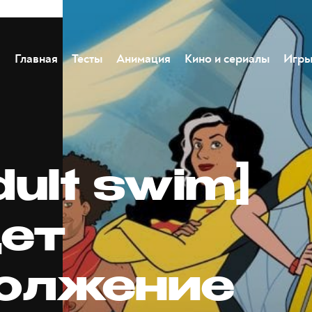
Главная
Тесты
Анимация
Кино и сериалы
Игр
dult swim]
ет
олжение