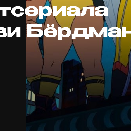
тсериала
ви Бёрдма