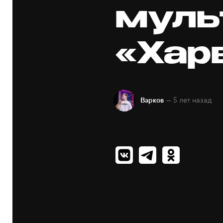
муль
«Хар
— 5 лет назад
Варков