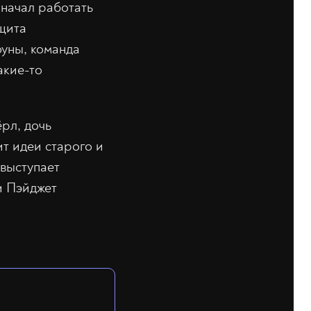
 начал работать
щита
уны, команда
акие-то
ёрл, дочь
т идеи старого и
 выступает
и Пэйджет